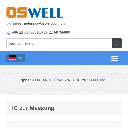

sales.metering@oswell.com.cn
+86-21-68756810/+86-21-68756890




>
Produkte
>
IC zur Messung
nach Hause
IC zur Messung