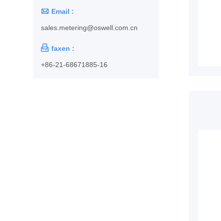

Email :
sales.metering@oswell.com.cn

faxen :
+86-21-68671885-16