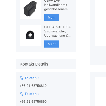
CSPV-LAH
Hallwandler mit
geschlossenem
Regelkreis, AC-,
DC-Messung
Mehr
CT104P-B1 100A
Stromwandler,
Überwachung &
Schutz
Mehr
Kontakt Details

Telefon :
+86-21-68756810

Telefon :
+86-21-68756890