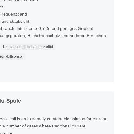
ät
s Frequenzband
t und staubdicht
rbrauch, intelligente Größe und geringes Gewicht
chungsgeräten, Hochstromschutz und anderen Bereichen.
Hallsensor mit hoher Linearität
rer Hallsensor
ki-Spule
owski coil is an extremely comfortable solution for current
a number of cases where traditional current
olution.