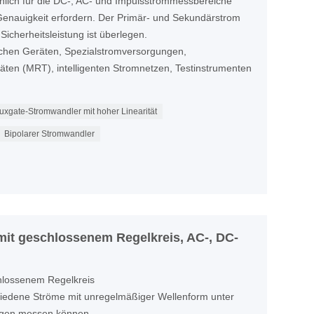
ächlich für die DC-, AC- und Impulsstrommessbereiche
Genauigkeit erfordern. Der Primär- und Sekundärstrom
 Sicherheitsleistung ist überlegen.
nischen Geräten, Spezialstromversorgungen,
en (MRT), intelligenten Stromnetzen, Testinstrumenten
luxgate-Stromwandler mit hoher Linearität
Bipolarer Stromwandler
it geschlossenem Regelkreis, AC-, DC-
hlossenem Regelkreis
hiedene Ströme mit unregelmäßiger Wellenform unter
ungen messen können