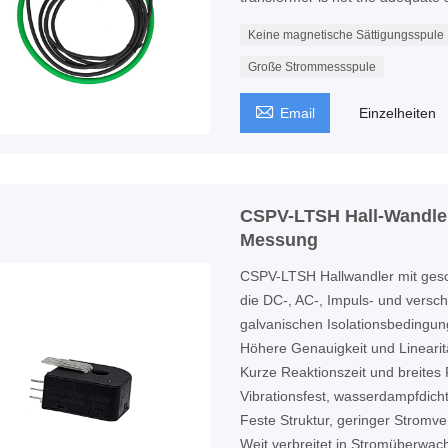
Keine magnetische Sättigungsspule
Große Strommessspule

Email
Einzelheiten
CSPV-LTSH Hall-Wandler
Messung
CSPV-LTSH Hallwandler mit ges
die DC-, AC-, Impuls- und versc
galvanischen Isolationsbeding
Höhere Genauigkeit und Linearit
Kurze Reaktionszeit und breite
Vibrationsfest, wasserdampfdich
Feste Struktur, geringer Stromve
Weit verbreitet in Stromüberwa