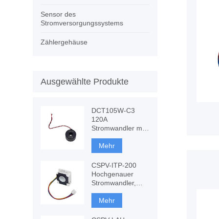
Sensor des
Stromversorgungssystems
Zählergehäuse
Ausgewählte Produkte
DCT105W-C3
120A
Stromwandler mit
DC-Störfestigkeit,
CT-Messung
Mehr
CSPV-ITP-200
Hochgenauer
Stromwandler,
komponentenbasiertes
Fluxgate
Mehr