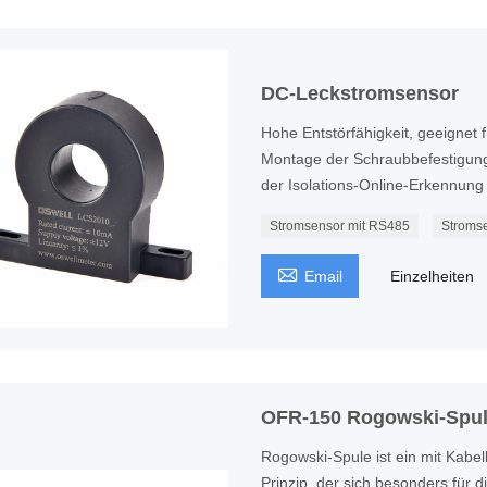
DC-Leckstromsensor
Hohe Entstörfähigkeit, geeignet
Montage der Schraubbefestigung
der Isolations-Online-Erkennun
Stromsensor mit RS485
Stroms

Email
Einzelheiten
OFR-150 Rogowski-Spu
Rogowski-Spule ist ein mit Kabe
Prinzip, der sich besonders für 