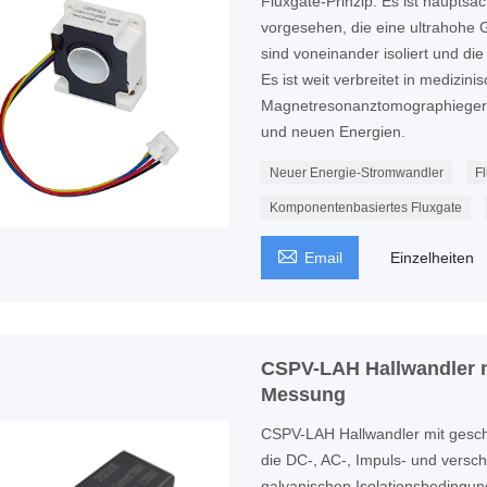
Fluxgate-Prinzip. Es ist haupts
vorgesehen, die eine ultrahohe 
sind voneinander isoliert und die
Es ist weit verbreitet in medizi
Magnetresonanztomographiegerät
und neuen Energien.
Neuer Energie-Stromwandler
F
Komponentenbasiertes Fluxgate

Email
Einzelheiten
CSPV-LAH Hallwandler m
Messung
CSPV-LAH Hallwandler mit gesc
die DC-, AC-, Impuls- und versc
galvanischen Isolationsbeding