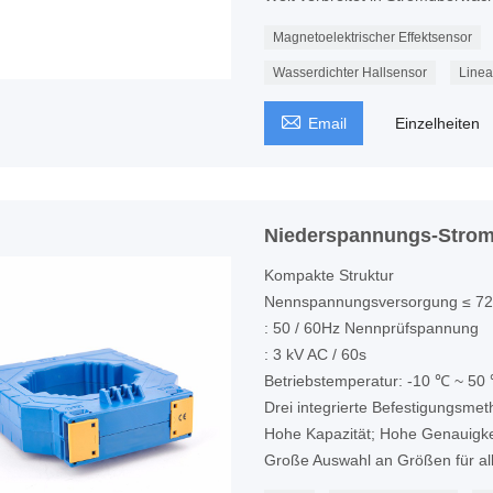
Magnetoelektrischer Effektsensor
Wasserdichter Hallsensor
Linea

Email
Einzelheiten
Niederspannungs-Stro
Kompakte Struktur
Nennspannungsversorgung ≤ 72
: 50 / 60Hz Nennprüfspannung
: 3 kV AC / 60s
Betriebstemperatur: -10 ℃ ~ 50
Drei integrierte Befestigungsme
Hohe Kapazität; Hohe Genauigke
Große Auswahl an Größen für all