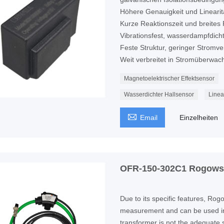
Höhere Genauigkeit und Linearit
Kurze Reaktionszeit und breite
Vibrationsfest, wasserdampfdich
Feste Struktur, geringer Stromve
Weit verbreitet in Stromüberwa
Magnetoelektrischer Effektsensor
Wasserdichter Hallsensor
Linea

Email
Einzelheiten
OFR-150-302C1 Rogows
Due to its specific features, Rog
measurement and can be used in 
transformer is not the adequate s