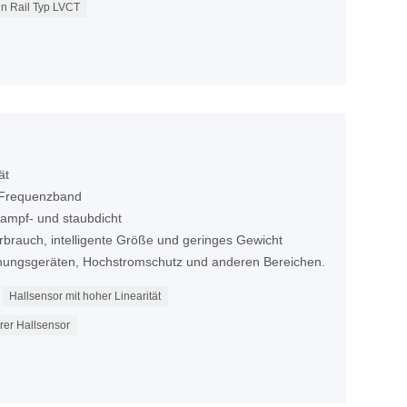
in Rail Typ LVCT
ät
s Frequenzband
dampf- und staubdicht
rbrauch, intelligente Größe und geringes Gewicht
chungsgeräten, Hochstromschutz und anderen Bereichen.
Hallsensor mit hoher Linearität
rer Hallsensor