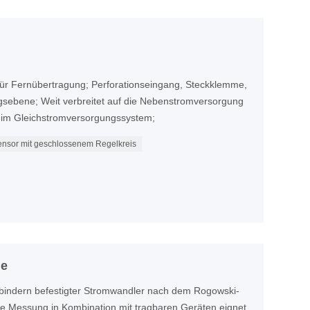
 für Fernübertragung; Perforationseingang, Steckklemme,
sebene; Weit verbreitet auf die Nebenstromversorgung
g im Gleichstromversorgungssystem;
ensor mit geschlossenem Regelkreis
le
lbindern befestigter Stromwandler nach dem Rogowski-
die Messung in Kombination mit tragbaren Geräten eignet.