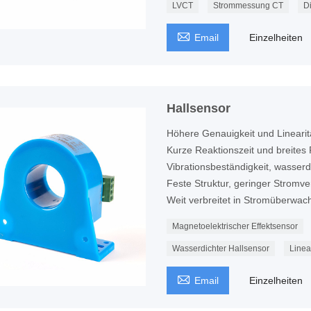
LVCT
Strommessung CT
D

Email
Einzelheiten
Hallsensor
Höhere Genauigkeit und Linearit
Kurze Reaktionszeit und breite
Vibrationsbeständigkeit, wasser
Feste Struktur, geringer Stromve
Weit verbreitet in Stromüberwa
Magnetoelektrischer Effektsensor
Wasserdichter Hallsensor
Linea

Email
Einzelheiten