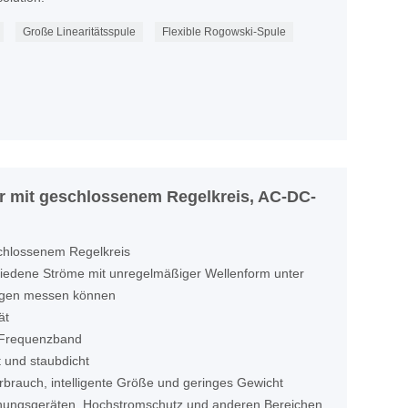
Große Linearitätsspule
Flexible Rogowski-Spule
 mit geschlossenem Regelkreis, AC-DC-
chlossenem Regelkreis
hiedene Ströme mit unregelmäßiger Wellenform unter
ungen messen können
ät
s Frequenzband
t und staubdicht
rbrauch, intelligente Größe und geringes Gewicht
chungsgeräten, Hochstromschutz und anderen Bereichen.