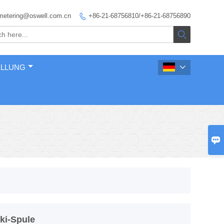
metering@oswell.com.cn
+86-21-68756810/+86-21-68756890


ELLUNG


ki-Spule