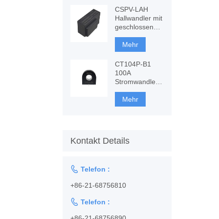
CSPV-LAH
Hallwandler mit
geschlossenem
Regelkreis,
AC-, DC-
Mehr
Messung
CT104P-B1
100A
Stromwandler,
Überwachung
& Schutz
Mehr
Kontakt Details

Telefon :
+86-21-68756810

Telefon :
+86-21-68756890