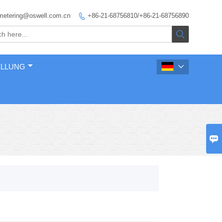
metering@oswell.com.cn
+86-21-68756810/+86-21-68756890


ELLUNG

