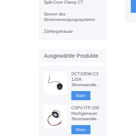
Split-Core Clamp CT
Sensor des
Stromversorgungssystems
Zählergehäuse
Ausgewählte Produkte
DCT105W-C3
120A
Stromwandler
mit DC-
Störfestigkeit,
Mehr
CT-Messung
CSPV-ITP-200
Hochgenauer
Stromwandler,
komponentenbasiertes
Fluxgate
Mehr