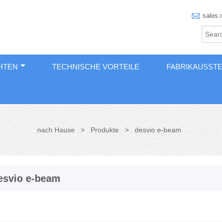

sales.
HTEN
TECHNISCHE VORTEILE
FABRIKAUSST
nach Hause
>
Produkte
>
desvio e-beam
esvio e-beam