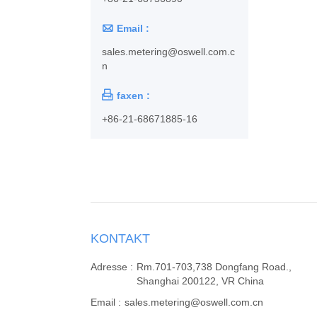

Email :
sales.metering@oswell.com.c
n

faxen :
+86-21-68671885-16
KONTAKT
Adresse :
Rm.701-703,738 Dongfang Road.,
Shanghai 200122, VR China
Email :
sales.metering@oswell.com.cn