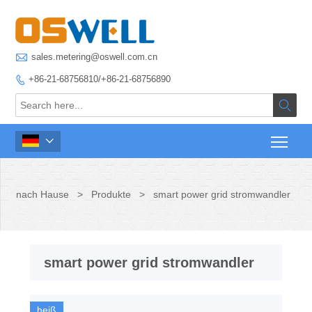

sales.metering@oswell.com.cn
+86-21-68756810/+86-21-68756890



nach Hause
>
Produkte
>
smart power grid stromwandler
smart power grid stromwandler
heiß