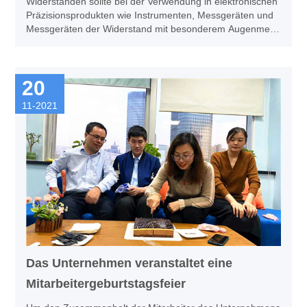
Widerständen sollte bei der Verwendung in elektronischen
Präzisionsprodukten wie Instrumenten, Messgeräten und
Messgeräten der Widerstand mit besonderem Augenmerk
auf Genauigkeit ediert werden. Wenn die Genauigkeit
nicht ausreicht, kann dies dazu führen, dass die Größe
des Nebenschlussstroms eine große
20
Differenzwertprojektion durchläuft, was direkt zu größeren
Messfehlern führt, was bedeutungslose Messungen
11-2021
wären. In gleicher Weise ist es für andere
Präzisionsprodukte der elektronischen
Informationstechnologie erforderlich, dass wir
Widerstände mit hoher Präzision auswählen, da die
Entwicklung chinesischer Unternehmen hohe
Anforderungen stellt.
Das Unternehmen veranstaltet eine
Mitarbeitergeburtstagsfeier