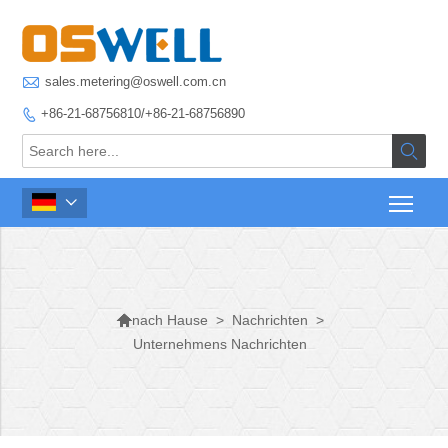

sales.metering@oswell.com.cn
+86-21-68756810/+86-21-68756890




>
Nachrichten
>
nach Hause
Unternehmens Nachrichten