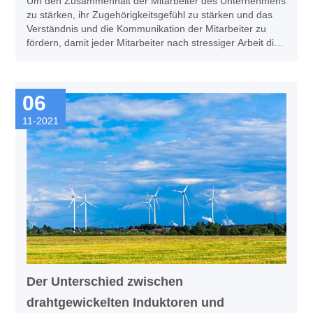
Um den Zusammenhalt der Mitarbeiter des Unternehmens
zu stärken, ihr Zugehörigkeitsgefühl zu stärken und das
Verständnis und die Kommunikation der Mitarbeiter zu
fördern, damit jeder Mitarbeiter nach stressiger Arbeit die
Herzlichkeit der großen Familie von China Science and
Technology wirklich spüren kann , organisierte das
Unternehmen Mitarbeiter mit dem Thema "Danksagung
06
für Sie" Geburtstagsfeier-Aktivitäten, um den Geburtstag
der Mitarbeiter im November zu feiern, glückliche
11-2021
Momente zu teilen!
Der Unterschied zwischen
drahtgewickelten Induktoren und