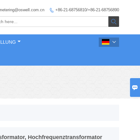
metering@oswell.com.cn
+86-21-68756810/+86-21-68756890


ELLUNG


formator, Hochfrequenztransformator