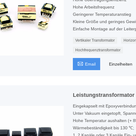
Hohe Arbeitsfrequenz
Geringerer Temperaturanstieg
Kleine Größe und geringes Gewi
Einfache Montage auf der Leiterp
Vertikaler Transformator
Horizon
Hochfrequenztransformator

Email
Einzelheiten
Leistungstransformator
Eingekapselt mit Epoxyverbindu
Unter Vakuum eingetopft, Spannu
Hohe Temperatur aushalten (+ 
Wärmebeständigkeit bis 130 ℃;
1, 2 Kanäle oder 3 Kanäle Ein- 