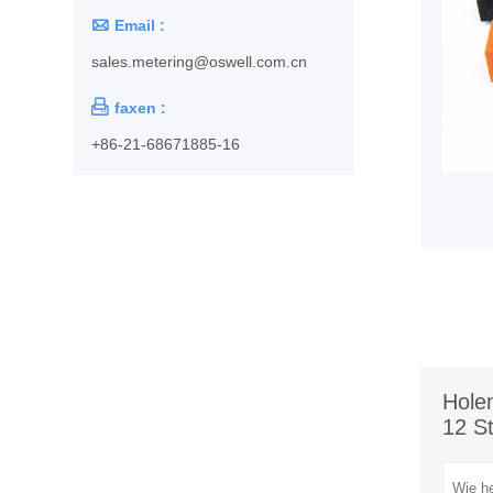

Email :
sales.metering@oswell.com.cn

faxen :
+86-21-68671885-16
Holen
12 S