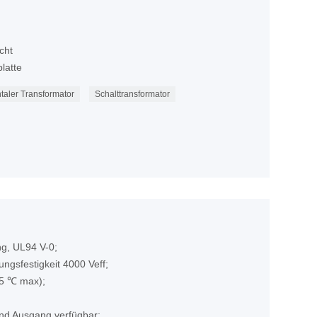
cht
latte
taler Transformator
Schalttransformator
ng, UL94 V-0;
ngsfestigkeit 4000 Veff;
85 ℃ max);
und Ausgang verfügbar;