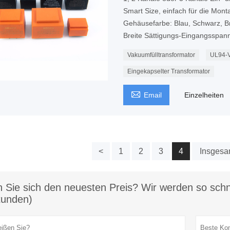
Smart Size, einfach für die Monta
Gehäusefarbe: Blau, Schwarz, B
Breite Sättigungs-Eingangsspan
Vakuumfülltransformator
UL94-V
Eingekapselter Transformator

Email
Einzelheiten
<
1
2
3
4
Insgesa
 Sie sich den neuesten Preis? Wir werden so schne
tunden)