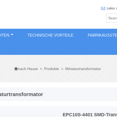

sales.
HTEN
TECHNISCHE VORTEILE
FABRIKAUSST

>
Produkte
>
Miniaturtransformator
nach Hause
aturtransformator
EPC10S-4401 SMD-Trans