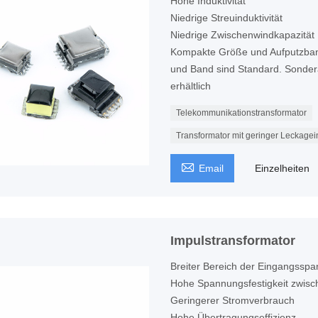
Hohe Induktivität
Niedrige Streuinduktivität
Niedrige Zwischenwindkapazität
Kompakte Größe und Aufputzba
und Band sind Standard. Sonder
erhältlich
Telekommunikationstransformator
Transformator mit geringer Leckagein

Email
Einzelheiten
Impulstransformator
Breiter Bereich der Eingangssp
Hohe Spannungsfestigkeit zwis
Geringerer Stromverbrauch
Hohe Übertragungseffizienz