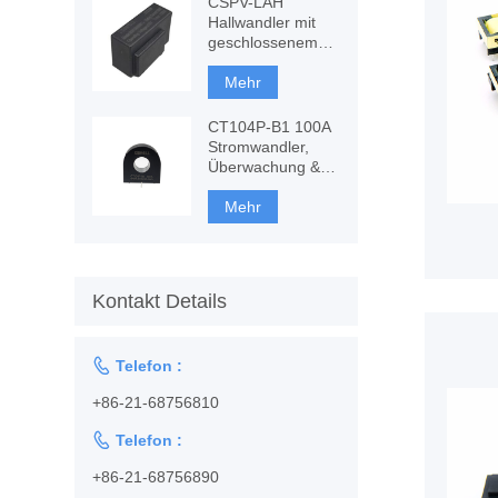
CSPV-LAH
Hallwandler mit
geschlossenem
Regelkreis, AC-,
DC-Messung
Mehr
CT104P-B1 100A
Stromwandler,
Überwachung &
Schutz
Mehr
Kontakt Details

Telefon :
+86-21-68756810

Telefon :
+86-21-68756890