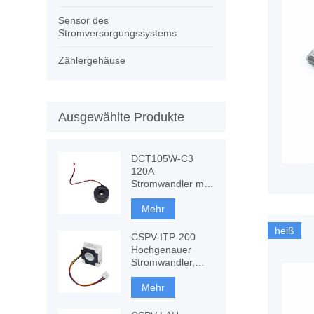
Sensor des
Stromversorgungssystems
Zählergehäuse
Ausgewählte Produkte
DCT105W-C3
120A
Stromwandler mit
DC-Störfestigkeit,
CT-Messung
Mehr
heiß
CSPV-ITP-200
Hochgenauer
Stromwandler,
komponentenbasiertes
Fluxgate
Mehr