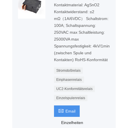
Kontaktmaterial: AgSnO2
Kontaktwiderstand: ≤2
mΩ（1A/6VDC） Schaltstrom:
100A; Schaltspannung:
250VAC max Schaltleistung:
25000VA max
Spannungsfestigkeit: 4kV/1min
(zwischen Spule und
Kontakten) RoHS-Konformität
Stromstoßrelais
Einphasenrelais
UC2-Konformitätsrelais
Einzelspulenrelais

Email
Einzelheiten