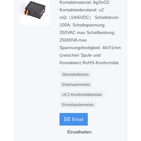
Kontaktmaterial: AgSnO2
Kontaktwiderstand: ≤2
mΩ（1A/6VDC） Schaltstrom:
100A; Schaltspannung:
250VAC max Schaltleistung:
25000VA max
Spannungsfestigkeit: 4kV/1min
(zwischen Spule und
Kontakten) RoHS-Konformität
Stromstoßrelais
Einphasenrelais
UC2-Konformitätsrelais
Einzelspulenrelais

Email
Einzelheiten