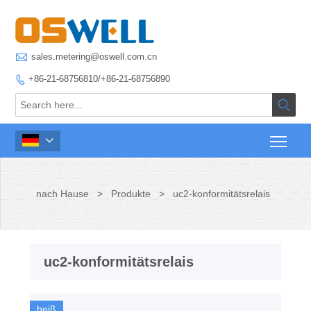

sales.metering@oswell.com.cn
+86-21-68756810/+86-21-68756890



nach Hause
>
Produkte
>
uc2-konformitätsrelais
uc2-konformitätsrelais
heiß