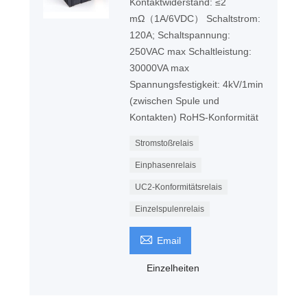
Kontaktwiderstand: ≤2
mΩ（1A/6VDC） Schaltstrom:
120A; Schaltspannung:
250VAC max Schaltleistung:
30000VA max
Spannungsfestigkeit: 4kV/1min
(zwischen Spule und
Kontakten) RoHS-Konformität
Stromstoßrelais
Einphasenrelais
UC2-Konformitätsrelais
Einzelspulenrelais

Email
Einzelheiten