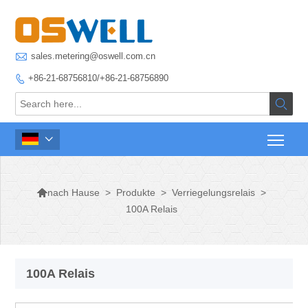

sales.metering@oswell.com.cn
+86-21-68756810/+86-21-68756890




>
Produkte
>
Verriegelungsrelais
>
nach Hause
100A Relais
100A Relais