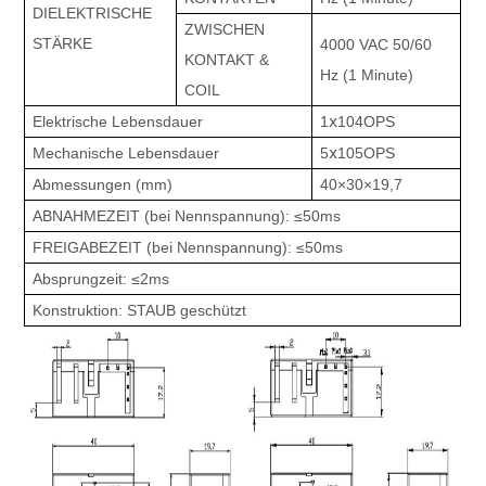
DIELEKTRISCHE
ZWISCHEN
STÄRKE
4000 VAC 50/60
KONTAKT &
Hz (1 Minute)
COIL
Elektrische Lebensdauer
1ⅹ104OPS
Mechanische Lebensdauer
5ⅹ105OPS
Abmessungen (mm)
40×30×19,7
ABNAHMEZEIT (bei Nennspannung): ≤50ms
FREIGABEZEIT (bei Nennspannung): ≤50ms
Absprungzeit: ≤2ms
Konstruktion: STAUB geschützt