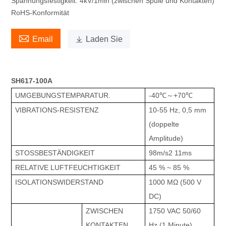
Spannungsfestigkeit: 4kV/1min (zwischen Spule und Kontakten)
RoHS-Konformität

Email

Laden Sie
SH617-100A
UMGEBUNGSTEMPARATUR.
-40℃～+70℃
VIBRATIONS-RESISTENZ
10-55 Hz, 0,5 mm
(doppelte
Amplitude)
STOSSBESTÄNDIGKEIT
98m/s2 11ms
RELATIVE LUFTFEUCHTIGKEIT
45 % ~ 85 %
ISOLATIONSWIDERSTAND
1000 MΩ (500 V
DC)
ZWISCHEN
1750 VAC 50/60
KONTAKTEN
Hz (1 Minute)