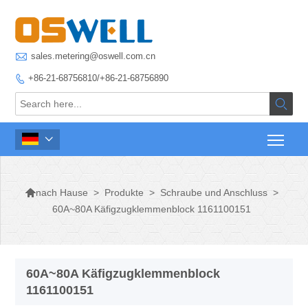

sales.metering@oswell.com.cn
+86-21-68756810/+86-21-68756890




>
Produkte
>
Schraube und Anschluss
>
nach Hause
60A~80A Käfigzugklemmenblock 1161100151
60A~80A Käfigzugklemmenblock
1161100151