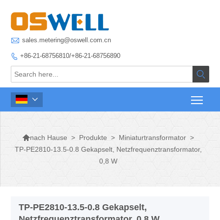

sales.metering@oswell.com.cn
+86-21-68756810/+86-21-68756890




>
Produkte
>
Miniaturtransformator
>
nach Hause
TP-PE2810-13.5-0.8 Gekapselt, Netzfrequenztransformator,
0,8 W
TP-PE2810-13.5-0.8 Gekapselt,
Netzfrequenztransformator, 0,8 W