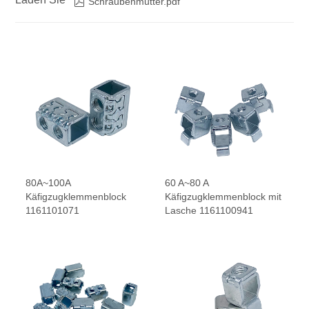

Schraubenmutter.pdf
80A~100A
60 A~80 A
Käfigzugklemmenblock
Käfigzugklemmenblock mit
1161101071
Lasche 1161100941