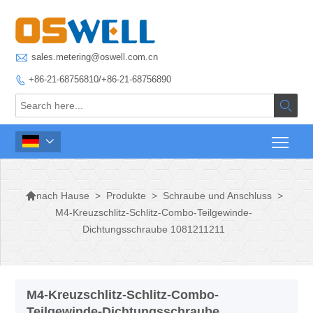

sales.metering@oswell.com.cn
+86-21-68756810/+86-21-68756890




>
Produkte
>
Schraube und Anschluss
>
nach Hause
M4-Kreuzschlitz-Schlitz-Combo-Teilgewinde-
Dichtungsschraube 1081211211
M4-Kreuzschlitz-Schlitz-Combo-
Teilgewinde-Dichtungsschraube